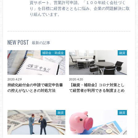
資サポート、営業許可申請。「１００年続く会社づく
り」を目標に経営者とともに悩み、企業の問題解決に取
り組んでいます。
NEW POST
最新の記事
補助金・助成金
融資
2020.4.29
2020.4.20
持続化給付金の申請で確定申告書
【融資・補助金】コロナ対策とし
の控えがないときの対処方法
て経営者が利用できる制度まとめ
融資
融資