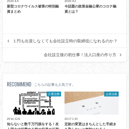
2020.4.4
2020.4.2
新型コロナウイルス被害の特別融
今話題の政策金融公庫のコロナ融
資まとめ
資とは？
１円も出資しなくても会社設立時の取締役になれるのか？
会社設立後の初仕事！法人口座の作り方
RECOMMEND
こちらの記事も人気です。
企業法務
企業法務
2016.12.8
2017.1.10
知らないと数千万円損をする！友
定款の変更はきちんとした手続き