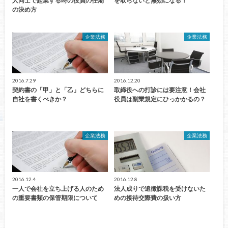
人同士で起業する時の役員の任期
を取らないと無効になる！
の決め方
企業法務
企業法務
2016.7.29
2016.12.20
契約書の「甲」と「乙」どちらに
取締役への打診には要注意！会社
自社を書くべきか？
役員は副業規定にひっかかるの？
企業法務
企業法務
2016.12.4
2016.12.8
一人で会社を立ち上げる人のため
法人成りで追徴課税を受けないた
の重要書類の保管期限について
めの接待交際費の扱い方