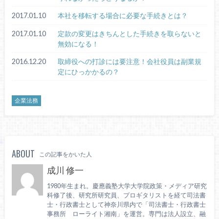
2017.01.10
本社を移転する場合に必要な手続きとは？
2017.01.10
定款の変更はきちんとした手続きを取らないと
無効になる！
2016.12.20
取締役への打診には要注意！会社役員は副業規
定にひっかかるの？
企業法務
ABOUT
この記事をかいた人
成川 修一
1980年生まれ。慶應義塾大学大学院政策・メディア研究
科修了後、研究所研究員、プロギタリストを経て司法書
士・行政書士として神奈川県内で「司法書士・行政書士
事務所 ローライト湘南」を運営。専門は法人設立、融