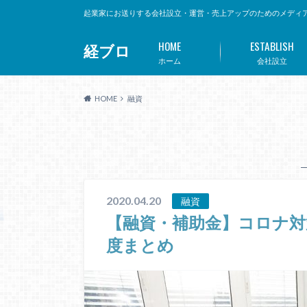
起業家にお送りする会社設立・運営・売上アップのためのメディ
HOME
ESTABLISH
経ブロ
ホーム
会社設立
HOME
融資
2020.04.20
融資
【融資・補助金】コロナ対
度まとめ