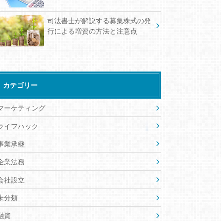
司法書士が解説する募集株式の発
行による増資の方法と注意点
カテゴリー
マーケティング
ライフハック
事業承継
企業法務
会社設立
未分類
融資